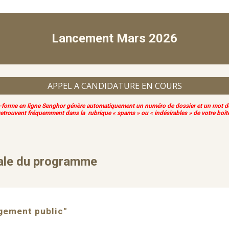
Lancement
Mars 2026
APPEL A CANDIDATURE EN COURS
e-forme en ligne Senghor génère automatiquement un numéro de dossier et un mot d
retrouvent fréquemment dans la rubrique « spams » ou « indésirables » de votre boîte 
rale du programme
gement public"