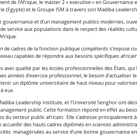
nt de l’Afrique, le master 2 « executive » en Gouvernance
rie (Egypte) et le Groupe ISM à travers son Madiba Leadershi
’une gouvernance et d’un management publics modernes, ouve
é de service aux populations dans le respect des réalités cult
Afrique.
on de cadres de la fonction publique compétents s’impose c
niveau capables de répondre aux besoins spécifiques africai
ec qualité par les écoles professionnelles des États, qui leur
es années d’exercice professionnel, le besoin d’actualiser l
tenir un diplôme universitaire de haut niveau pour valoriser 
 à eux.
Madiba Leadership Institute, et l’Université Senghor ont déc
agement public. Cette formation répond en effet au besoin
du secteur public africain. Elle s’adresse principalement à 
ssi accueillir des hauts cadres diplômés en sciences administr
apacités managériales au service d’une bonne gouvernance en 