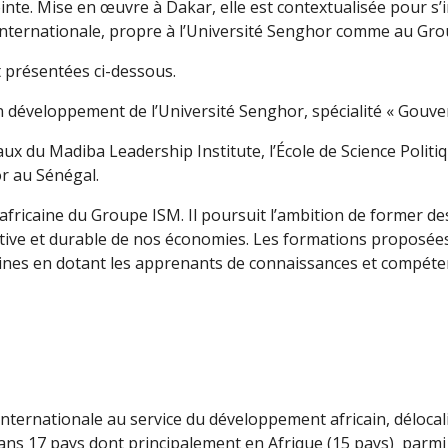
inte. Mise en œuvre à Dakar, elle est contextualisée pour s’i
internationale, propre à l’Université Senghor comme au Gr
t présentées ci-dessous.
n développement de l’Université Senghor, spécialité « Gouv
caux du Madiba Leadership Institute, l’École de Science Polit
r au Sénégal.
fricaine du Groupe ISM. Il poursuit l’ambition de former des 
ive et durable de nos économies. Les formations proposées
nes en dotant les apprenants de connaissances et compétenc
 internationale au service du développement africain, déloc
 dans 17 pays dont principalement en Afrique (15 pays) parm